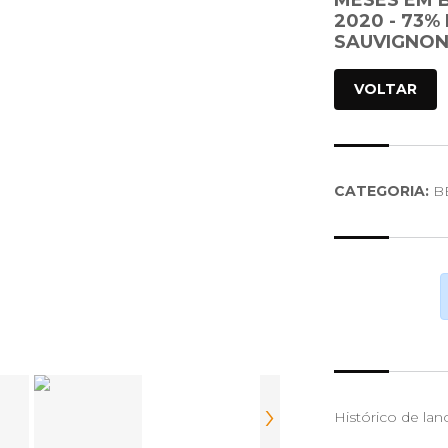
MESES EM 
2020 - 73%
SAUVIGNON 
VOLTAR
CATEGORIA:
B
›
Histórico de lan