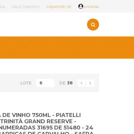
UDA
FALE CONOSCO
CADASTRE-SE
ENTRAR
‹
›
LOTE
DE
38
 DE VINHO 750ML - PIATELLI
TRINITÀ GRAND RESERVE -
UMERADAS 31695 DE 51480 - 24