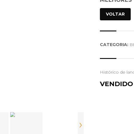
MELHORES 
VOLTAR
CATEGORIA:
B
Histórico de lan
VENDIDO
›